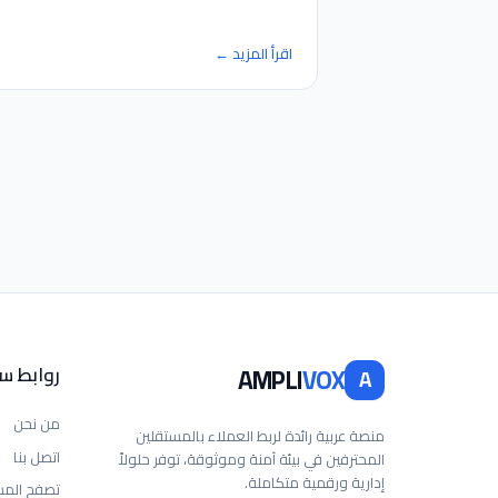
اقرأ المزيد ←
VOX
AMPLI
روابط س
A
من نحن
منصة عربية رائدة لربط العملاء بالمستقلين
اتصل بنا
المحترفين في بيئة آمنة وموثوقة، توفر حلولاً
إدارية ورقمية متكاملة.
تصفح المس